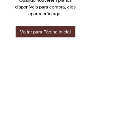
disponíveis para compra, eles
aparecerão aqui.
Voltar para Página inicial
INÍCIO
NOSSAS SOLUÇ
ÕES
EVENTO
2023
CONTATO
R. Dr. Gelson Ribeiro, 523 - Passo Fundo/RS
(54) 9.9988.9570